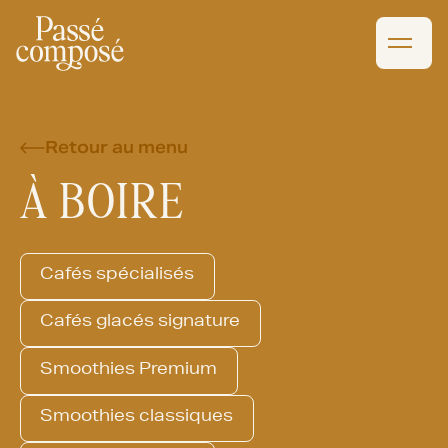
Retour au menu
À BOIRE
Cafés spécialisés
Cafés glacés signature
Smoothies Premium
Smoothies classiques