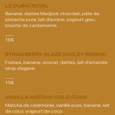
LE DUBAÏ ROYAL
Banane, dattes Medjool, chocolat, pâte de
pistache pure, lait d'avoine, yogourt grec,
touche de cardamome.
16
$
STRAWBERRY GLAZE (HAILEY BIEBER)
Fraises, banane, avocat, dattes, lait d'amande,
sirop d'agave.
15
$
VANILLA MATCHA COLD FOAM
Matcha de cérémonie, vanille pure, banane, lait
de coco, yogourt de coco.