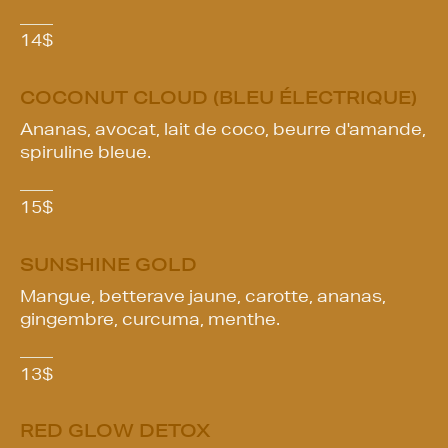
14
$
COCONUT CLOUD (BLEU ÉLECTRIQUE)
Ananas, avocat, lait de coco, beurre d'amande,
spiruline bleue.
15
$
SUNSHINE GOLD
Mangue, betterave jaune, carotte, ananas,
gingembre, curcuma, menthe.
13
$
RED GLOW DETOX