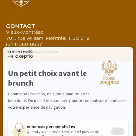
CONTACT
Vieux-Montréal:
701, rue William, Montréal, H3C 0T9
(514) 360-8657
Plateau:
1233 Mont-Royal Ave E, Montréal, H2J 1Y2
(514) 312-1446
Horaire:
Lundi au dimanche - 9h à 15h
rsv@lepassecompose.ca
Politique de confidentialité
Gestion des cookies